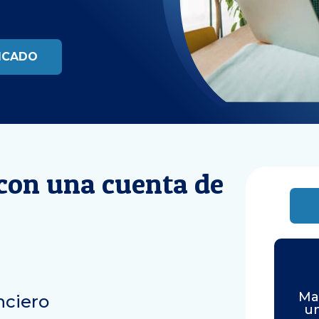
FICADO
 con una cuenta de
Ma
nciero
un