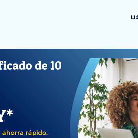
Ll
ficado de 10
Y*
 ahorra rápido.