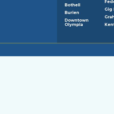
Fed
Bothell
Gig
Burien
Gra
Downtown
Olympia
Ken