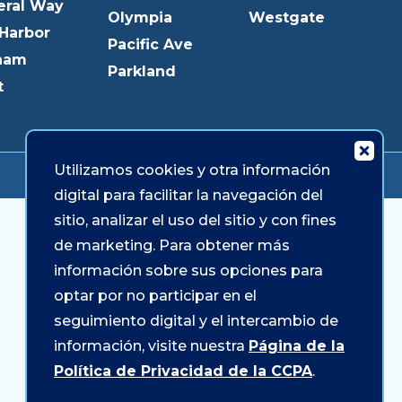
VER TARIFAS
eral Way
Olympia
Westgate
 Harbor
Pacific Ave
ham
Parkland
t
Utilizamos cookies y otra información
© 2026 Sound Credit Union. Todos los derechos reservados.
digital para facilitar la navegación del
sitio, analizar el uso del sitio y con fines
de marketing. Para obtener más
información sobre sus opciones para
optar por no participar en el
seguimiento digital y el intercambio de
información, visite nuestra
Página de la
Política de Privacidad de la CCPA
.