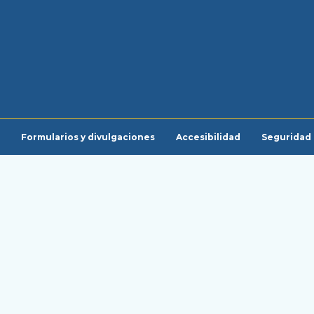
Cuentas comerciales para empresas
de cannabis
Formularios y divulgaciones
Accesibilidad
Seguridad