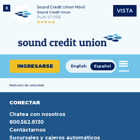
Sound Credit Union Móvil
X
VISTA
Sound Credit Union
PLAY STORE
Saltar
Ir
Número de ruta
al
al
¿En
325183220
contenido
inicio
qué
de
podemos
sesión
ayudarle
de
INGRESARSE
English
Español
a
MENÚ
banca
encontrar?
en
línea
Reductor de velocidad
CONECTAR
Chatea con nosotros
800.562.8130
Contáctarnos
Sucursales y cajeros automáticos