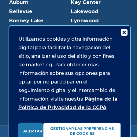
Auburn
Key Center
Bellevue
Lakewood
Bonney Lake
Lynnwood
Bothell
Mukilteo
Burien
Olympia
Utilizamos cookies y otra información
digital para facilitar la navegación del
Downtown Olympia
Pacific Ave
sitio, analizar el uso del sitio y con fines
Downtown Tacoma
Parkland
de marketing. Para obtener más
Edmonds
Puyallup
información sobre sus opciones para
Everett
Redmond
optar por no participar en el
Federal Way
Shoreline
seguimiento digital y el intercambio de
Gig Harbor
Southcenter
información, visite nuestra
Página de la
Graham
Westgate
Política de Privacidad de la CCPA
.
GESTIONAR LAS PREFERENCIAS
ACEPTAR
Formularios y divulgaciones
Accesibilidad
Seguridad
DE COOKIES