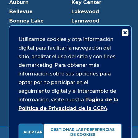
Auburn
Key Center
Bellevue
Lakewood
Bonney Lake
Lynnwood
Bothell
Mukilteo
Burien
Olympia
Utilizamos cookies y otra información
digital para facilitar la navegación del
Downtown Olympia
Pacific Ave
sitio, analizar el uso del sitio y con fines
Downtown Tacoma
Parkland
de marketing. Para obtener más
Edmonds
Puyallup
información sobre sus opciones para
Everett
Redmond
optar por no participar en el
Federal Way
Shoreline
seguimiento digital y el intercambio de
Gig Harbor
Southcenter
información, visite nuestra
Página de la
Graham
Westgate
Política de Privacidad de la CCPA
.
GESTIONAR LAS PREFERENCIAS
ACEPTAR
Formularios y divulgaciones
Accesibilidad
Seguridad
DE COOKIES