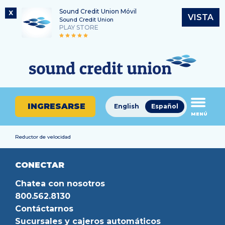
Sound Credit Union Móvil
X
VISTA
Sound Credit Union
PLAY STORE
Saltar
Ir
Número de ruta
al
al
¿En
325183220
contenido
inicio
qué
de
podemos
sesión
ayudarle
de
INGRESARSE
English
Español
a
MENÚ
banca
encontrar?
en
línea
Reductor de velocidad
CONECTAR
Chatea con nosotros
800.562.8130
Contáctarnos
Sucursales y cajeros automáticos