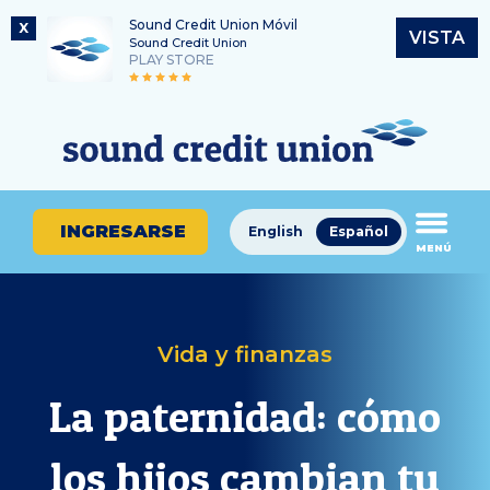
Sound Credit Union Móvil
X
VISTA
Sound Credit Union
PLAY STORE
Saltar
Ir
Número de ruta
al
al
¿En
325183220
contenido
inicio
qué
de
podemos
sesión
ayudarle
de
INGRESARSE
English
Español
a
MENÚ
banca
encontrar?
en
línea
Vida y finanzas
La paternidad: cómo
los hijos cambian tu