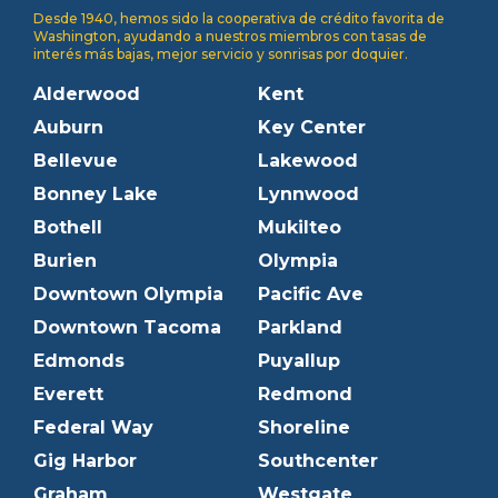
Desde 1940, hemos sido la cooperativa de crédito favorita de
Washington, ayudando a nuestros miembros con tasas de
interés más bajas, mejor servicio y sonrisas por doquier.
Alderwood
Kent
Auburn
Key Center
Bellevue
Lakewood
Bonney Lake
Lynnwood
Bothell
Mukilteo
Burien
Olympia
Downtown Olympia
Pacific Ave
Downtown Tacoma
Parkland
Edmonds
Puyallup
Everett
Redmond
Federal Way
Shoreline
Gig Harbor
Southcenter
Graham
Westgate