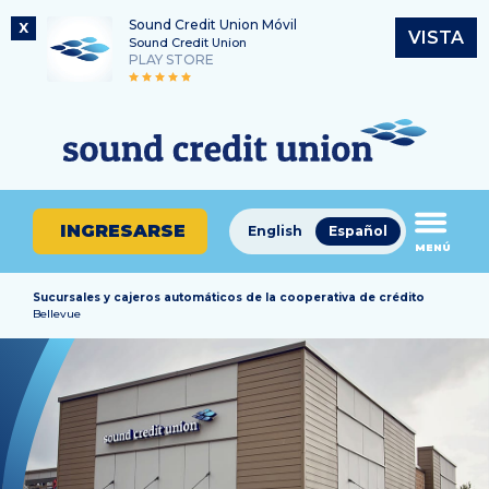
Sound Credit Union Móvil
X
VISTA
Sound Credit Union
PLAY STORE
Saltar
Ir
Número de ruta
al
al
¿En
325183220
contenido
inicio
qué
de
podemos
sesión
ayudarle
de
INGRESARSE
English
Español
a
MENÚ
banca
encontrar?
en
línea
Sucursales y cajeros automáticos de la cooperativa de crédito
Bellevue