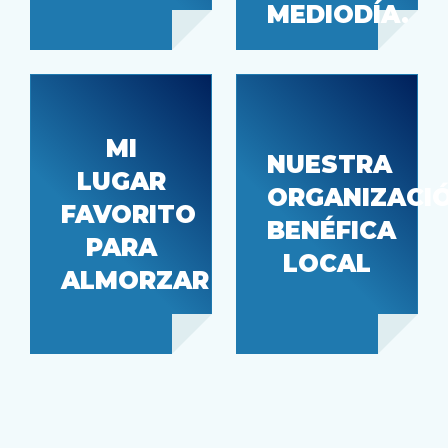
MEDIODÍA.
MI
Sociedad
NUESTRA
LUGAR
Protectora
ORGANIZACI
Ramen
FAVORITO
de
Kukai
BENÉFICA
Animales
PARA
LOCAL
de Seattle
ALMORZAR