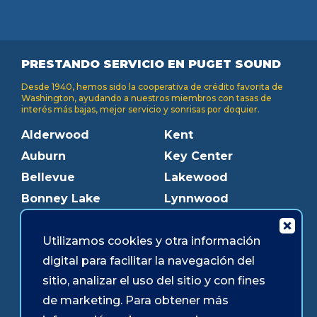
PRESTANDO SERVICIO EN PUGET SOUND
Desde 1940, hemos sido la cooperativa de crédito favorita de
Washington, ayudando a nuestros miembros con tasas de
interés más bajas, mejor servicio y sonrisas por doquier.
Alderwood
Kent
Auburn
Key Center
Bellevue
Lakewood
Bonney Lake
Lynnwood
Bothell
Mukilteo
Burien
Olympia
Utilizamos cookies y otra información
digital para facilitar la navegación del
Downtown Olympia
Pacific Ave
sitio, analizar el uso del sitio y con fines
Downtown Tacoma
Parkland
de marketing. Para obtener más
Edmonds
Puyallup