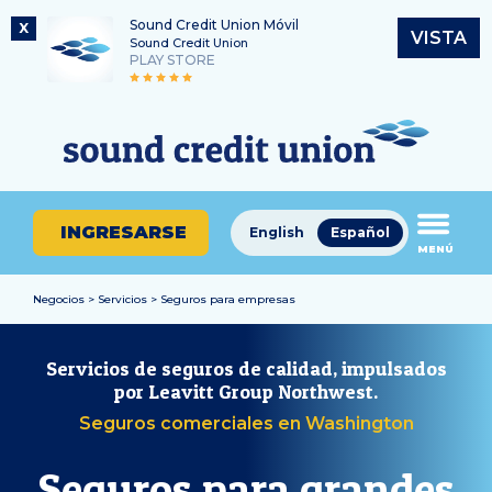
Sound Credit Union Móvil
X
VISTA
Sound Credit Union
PLAY STORE
Saltar
Ir
Número de ruta
al
al
¿En
325183220
contenido
inicio
qué
de
podemos
sesión
ayudarle
de
INGRESARSE
English
Español
a
MENÚ
banca
encontrar?
en
línea
Negocios > Servicios > Seguros para empresas
Servicios de seguros de calidad, impulsados
por Leavitt Group Northwest.
Seguros comerciales en Washington
Seguros para grandes