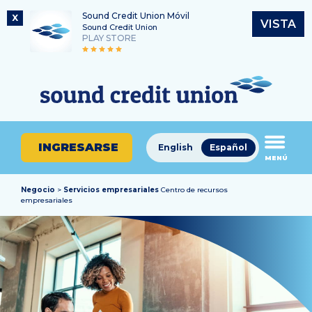
Sound Credit Union Móvil
X
VISTA
Sound Credit Union
PLAY STORE
Saltar
Ir
Número de ruta
al
al
¿En
325183220
contenido
inicio
qué
de
podemos
sesión
ayudarle
de
INGRESARSE
English
Español
a
MENÚ
banca
encontrar?
en
línea
Negocio
>
Servicios empresariales
Centro de recursos
empresariales