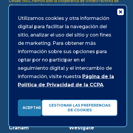
Desde 1940, hemos sido la cooperativa de crédito favorita de
Washington, ayudando a nuestros miembros con tasas de
interés más bajas, mejor servicio y sonrisas por doquier.
Utilizamos cookies y otra información
Alderwood
Kent
digital para facilitar la navegación del
Auburn
Key Center
sitio, analizar el uso del sitio y con fines
Bellevue
Lakewood
de marketing. Para obtener más
Bonney Lake
Lynnwood
información sobre sus opciones para
Bothell
Mukilteo
optar por no participar en el
Burien
Olympia
seguimiento digital y el intercambio de
Downtown Olympia
Pacific Ave
información, visite nuestra
Página de la
Downtown Tacoma
Parkland
Política de Privacidad de la CCPA
.
Edmonds
Puyallup
Everett
Redmond
GESTIONAR LAS PREFERENCIAS
ACEPTAR
Federal Way
Shoreline
DE COOKIES
Gig Harbor
Southcenter
Graham
Westgate