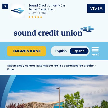
Sound Credit Union Móvil
X
VISTA
Sound Credit Union
PLAY STORE
Saltar
Ir
Número de ruta
al
al
¿En
325183220
contenido
inicio
qué
de
podemos
sesión
ayudarle
de
INGRESARSE
English
Español
a
MENÚ
banca
encontrar?
en
línea
Sucursales y cajeros automáticos de la cooperativa de crédito
>
Burien