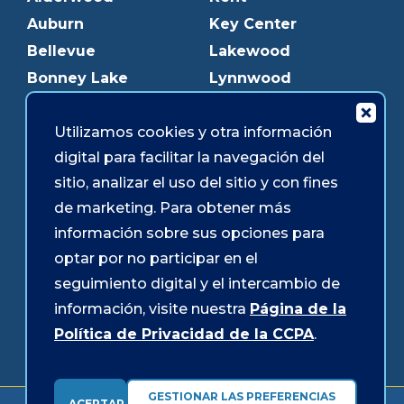
Auburn
Key Center
Bellevue
Lakewood
Bonney Lake
Lynnwood
Bothell
Mukilteo
Burien
Olympia
Utilizamos cookies y otra información
digital para facilitar la navegación del
Downtown Olympia
Pacific Ave
sitio, analizar el uso del sitio y con fines
Downtown Tacoma
Parkland
de marketing. Para obtener más
Edmonds
Puyallup
información sobre sus opciones para
Everett
Redmond
optar por no participar en el
Federal Way
Shoreline
seguimiento digital y el intercambio de
Gig Harbor
Southcenter
información, visite nuestra
Página de la
Graham
Westgate
Política de Privacidad de la CCPA
.
GESTIONAR LAS PREFERENCIAS
ACEPTAR