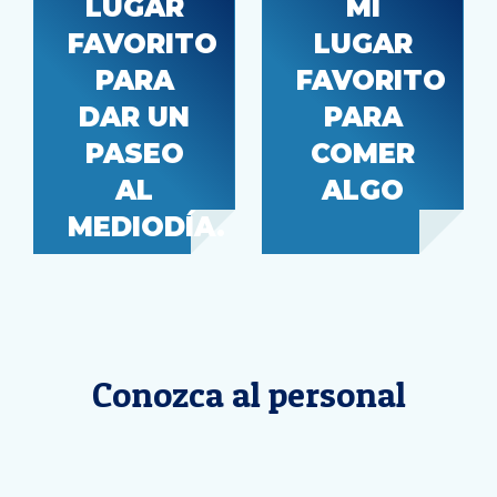
LUGAR
MI
FAVORITO
LUGAR
Calle 152,
PARA
FAVORITO
Hora de
centro de
comer
DAR UN
PARA
Burien
PASEO
COMER
AL
ALGO
MEDIODÍA.
Conozca al personal