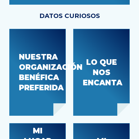
DATOS CURIOSOS
NUESTRA
Nuestro
LO QUE
ORGANIZACIÓN
Casa de
entorno
NOS
hospitalidad
de equipo
BENÉFICA
ENCANTA
de apoyo
PREFERIDA
MI