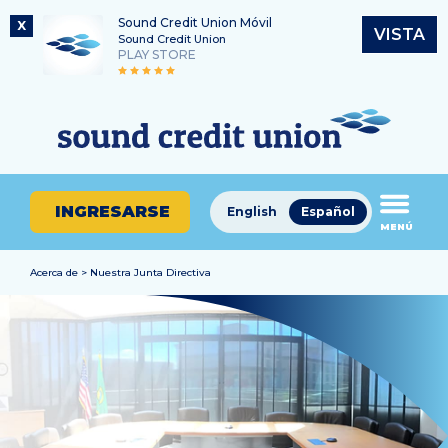
Sound Credit Union Móvil
X
VISTA
Sound Credit Union
PLAY STORE
Saltar
Ir
Número de ruta
al
al
¿En
325183220
contenido
inicio
qué
de
podemos
sesión
ayudarle
de
INGRESARSE
English
Español
a
MENÚ
banca
encontrar?
en
línea
Acerca de > Nuestra Junta Directiva