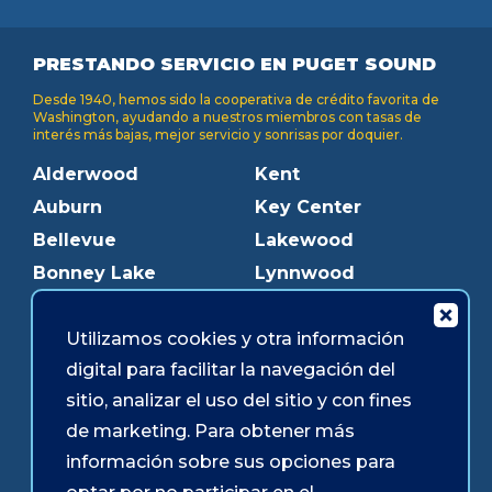
PRESTANDO SERVICIO EN PUGET SOUND
Desde 1940, hemos sido la cooperativa de crédito favorita de
Washington, ayudando a nuestros miembros con tasas de
interés más bajas, mejor servicio y sonrisas por doquier.
Alderwood
Kent
Auburn
Key Center
Bellevue
Lakewood
Bonney Lake
Lynnwood
Bothell
Mukilteo
Utilizamos cookies y otra información
Burien
Olympia
digital para facilitar la navegación del
Downtown Olympia
Pacific Ave
sitio, analizar el uso del sitio y con fines
Downtown Tacoma
Parkland
de marketing. Para obtener más
Edmonds
Puyallup
información sobre sus opciones para
Everett
Redmond