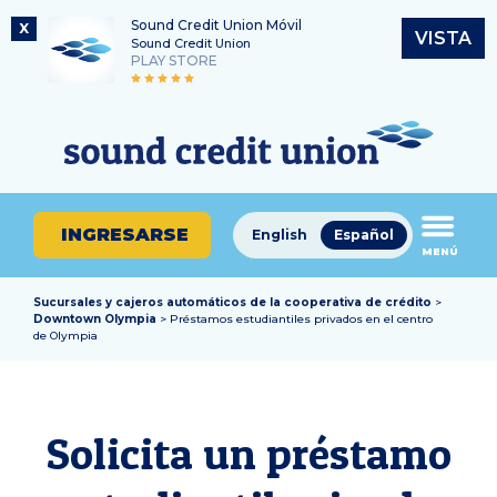
Sound Credit Union Móvil
X
VISTA
Sound Credit Union
PLAY STORE
Saltar
Ir
Número de ruta
al
al
¿En
325183220
contenido
inicio
qué
de
podemos
sesión
ayudarle
de
INGRESARSE
English
Español
a
MENÚ
banca
encontrar?
en
línea
Sucursales y cajeros automáticos de la cooperativa de crédito
>
Downtown Olympia
> Préstamos estudiantiles privados en el centro
de Olympia
Solicita un préstamo