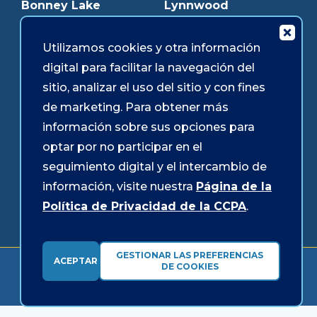
Bonney Lake
Lynnwood
Bothell
Mukilteo
Burien
Olympia
Utilizamos cookies y otra información
digital para facilitar la navegación del
Downtown Olympia
Pacific Ave
sitio, analizar el uso del sitio y con fines
Downtown Tacoma
Parkland
de marketing. Para obtener más
Edmonds
Puyallup
información sobre sus opciones para
Everett
Redmond
optar por no participar en el
Federal Way
Shoreline
seguimiento digital y el intercambio de
Gig Harbor
Southcenter
información, visite nuestra
Página de la
Graham
Westgate
Política de Privacidad de la CCPA
.
GESTIONAR LAS PREFERENCIAS
ACEPTAR
Formularios y divulgaciones
Accesibilidad
Seguridad
DE COOKIES
© 2026 Sound Credit Union. Todos los derechos reservados.