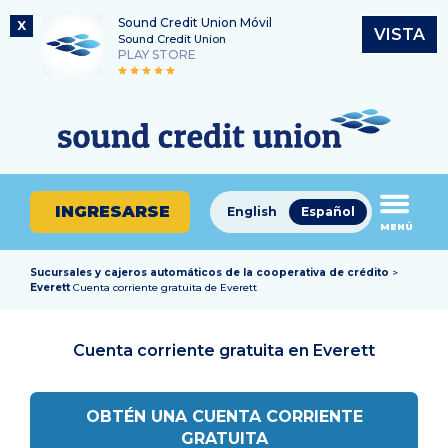
Sound Credit Union Móvil
X
VISTA
Sound Credit Union
PLAY STORE
Saltar
Ir
Número de ruta
al
al
¿En
325183220
contenido
inicio
qué
de
podemos
sesión
ayudarle
de
INGRESARSE
English
Español
a
MENÚ
banca
encontrar?
en
línea
Sucursales y cajeros automáticos de la cooperativa de crédito
>
Everett
Cuenta corriente gratuita de Everett
Cuenta corriente gratuita en
Everett
OBTÉN UNA CUENTA CORRIENTE
GRATUITA