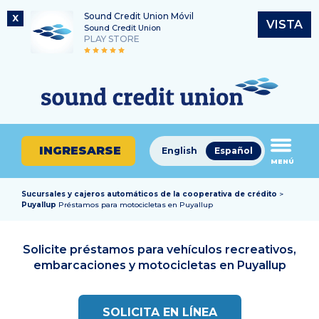
Sound Credit Union Móvil
X
VISTA
Sound Credit Union
PLAY STORE
Saltar
Ir
Número de ruta
al
al
¿En
325183220
contenido
inicio
qué
de
podemos
sesión
ayudarle
de
INGRESARSE
English
Español
a
MENÚ
banca
encontrar?
en
línea
Sucursales y cajeros automáticos de la cooperativa de crédito
>
Puyallup
Préstamos para motocicletas en Puyallup
Solicite préstamos para vehículos recreativos,
embarcaciones y motocicletas en
Puyallup
SOLICITA EN LÍNEA