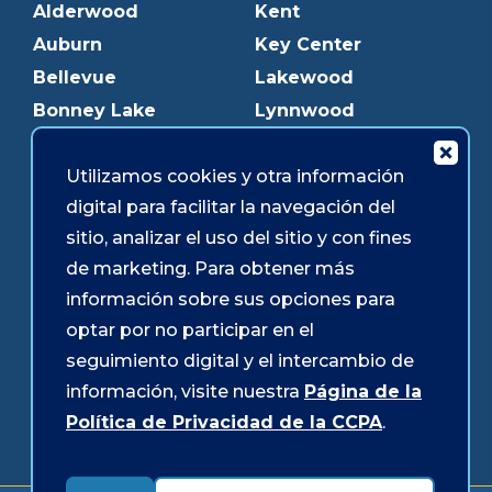
Alderwood
Kent
Auburn
Key Center
Bellevue
Lakewood
Bonney Lake
Lynnwood
Bothell
Mukilteo
Utilizamos cookies y otra información
Burien
Olympia
digital para facilitar la navegación del
Downtown Olympia
Pacific Ave
sitio, analizar el uso del sitio y con fines
Downtown Tacoma
Parkland
de marketing. Para obtener más
Edmonds
Puyallup
información sobre sus opciones para
Everett
Redmond
optar por no participar en el
Federal Way
Shoreline
seguimiento digital y el intercambio de
Gig Harbor
Southcenter
información, visite nuestra
Página de la
Graham
Westgate
Política de Privacidad de la CCPA
.