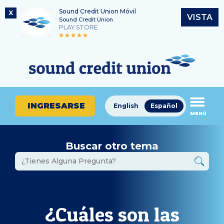
Sound Credit Union Móvil
X
VISTA
Sound Credit Union
PLAY STORE
Saltar
Ir
Número de ruta
al
al
¿En
325183220
contenido
inicio
qué
de
podemos
sesión
ayudarle
de
INGRESARSE
English
Español
a
MENÚ
banca
encontrar?
en
línea
Buscar otro tema
¿Cuáles son las