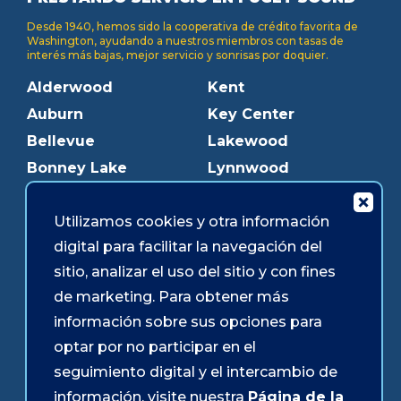
Desde 1940, hemos sido la cooperativa de crédito favorita de
Washington, ayudando a nuestros miembros con tasas de
interés más bajas, mejor servicio y sonrisas por doquier.
Alderwood
Kent
Auburn
Key Center
Bellevue
Lakewood
Bonney Lake
Lynnwood
Bothell
Mukilteo
Burien
Olympia
Utilizamos cookies y otra información
digital para facilitar la navegación del
Downtown Olympia
Pacific Ave
sitio, analizar el uso del sitio y con fines
Downtown Tacoma
Parkland
de marketing. Para obtener más
Edmonds
Puyallup
información sobre sus opciones para
Everett
Redmond
optar por no participar en el
Federal Way
Shoreline
seguimiento digital y el intercambio de
Gig Harbor
Southcenter
información, visite nuestra
Página de la