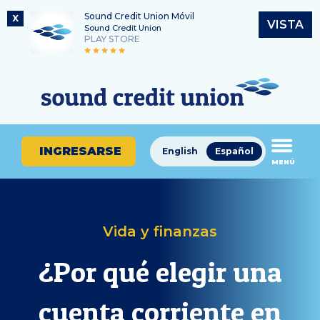
Sound Credit Union Móvil
X
VISTA
Sound Credit Union
PLAY STORE
Saltar
Ir
Número de ruta
al
al
¿En
325183220
contenido
inicio
qué
de
podemos
sesión
ayudarle
de
INGRESARSE
English
Español
a
MENÚ
banca
encontrar?
en
línea
Vida y finanzas
¿Por qué elegir una
cuenta corriente en