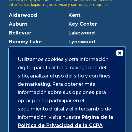
interés más bajas, mejor servicio y sonrisas por doquier.
Alderwood
Kent
Auburn
Key Center
Bellevue
Lakewood
Bonney Lake
Lynnwood
Bothell
Mukilteo
Burien
Olympia
Utilizamos cookies y otra información
digital para facilitar la navegación del
Downtown Olympia
Pacific Ave
sitio, analizar el uso del sitio y con fines
Downtown Tacoma
Parkland
de marketing. Para obtener más
Edmonds
Puyallup
información sobre sus opciones para
Everett
Redmond
optar por no participar en el
Federal Way
Shoreline
seguimiento digital y el intercambio de
Gig Harbor
Southcenter
información, visite nuestra
Página de la
Graham
Westgate
Política de Privacidad de la CCPA
.