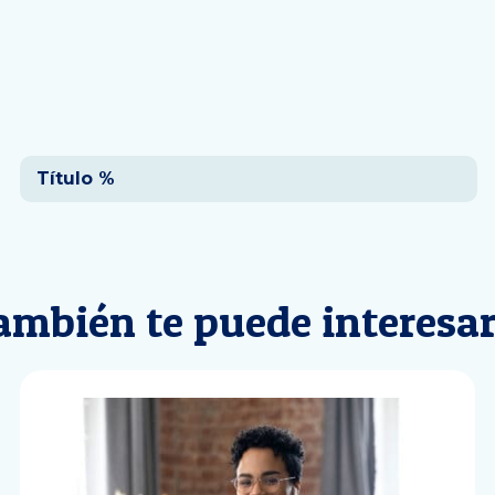
Navegación
Título %
de
entradas
ambién te puede interesa