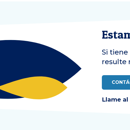
Estam
Si tien
resulte 
CONTÁ
Llame al