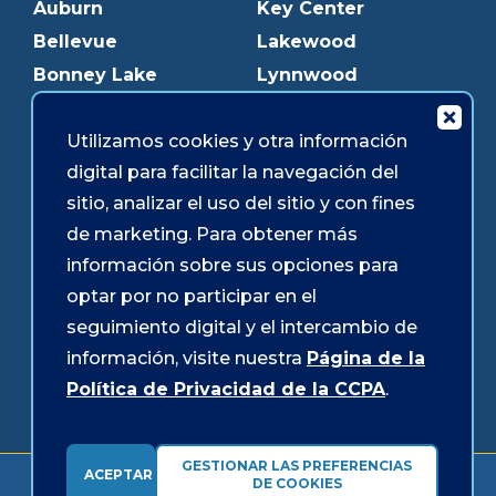
Auburn
Key Center
Bellevue
Lakewood
Bonney Lake
Lynnwood
Bothell
Mukilteo
Burien
Olympia
Utilizamos cookies y otra información
digital para facilitar la navegación del
Downtown Olympia
Pacific Ave
sitio, analizar el uso del sitio y con fines
Downtown Tacoma
Parkland
de marketing. Para obtener más
Edmonds
Puyallup
información sobre sus opciones para
Everett
Redmond
optar por no participar en el
Federal Way
Shoreline
seguimiento digital y el intercambio de
Gig Harbor
Southcenter
información, visite nuestra
Página de la
Graham
Westgate
Política de Privacidad de la CCPA
.
GESTIONAR LAS PREFERENCIAS
ACEPTAR
Formularios y divulgaciones
Accesibilidad
Seguridad
DE COOKIES