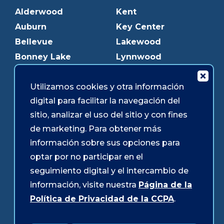
Alderwood
Kent
Auburn
Key Center
Bellevue
Lakewood
Bonney Lake
Lynnwood
Bothell
Mukilteo
Burien
Olympia
Utilizamos cookies y otra información
digital para facilitar la navegación del
Downtown Olympia
Pacific Ave
sitio, analizar el uso del sitio y con fines
Downtown Tacoma
Parkland
de marketing. Para obtener más
Edmonds
Puyallup
información sobre sus opciones para
Everett
Redmond
optar por no participar en el
Federal Way
Shoreline
seguimiento digital y el intercambio de
Gig Harbor
Southcenter
información, visite nuestra
Página de la
Graham
Westgate
Política de Privacidad de la CCPA
.