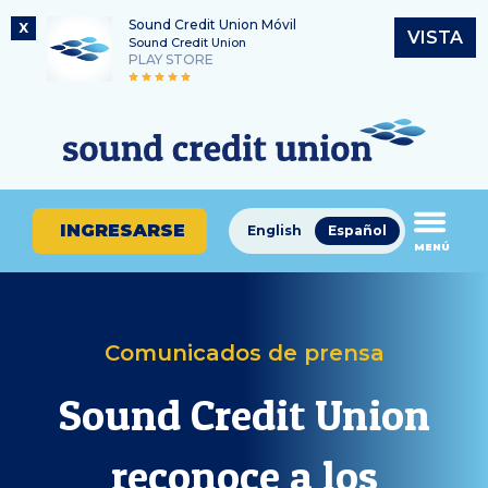
Sound Credit Union Móvil
X
VISTA
Sound Credit Union
PLAY STORE
Saltar
Ir
Número de ruta
al
al
¿En
325183220
contenido
inicio
qué
de
podemos
sesión
ayudarle
de
INGRESARSE
English
Español
a
MENÚ
banca
encontrar?
en
línea
Comunicados de prensa
Sound Credit Union
reconoce a los