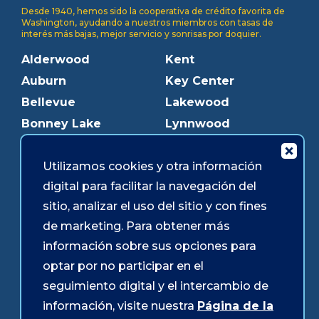
Desde 1940, hemos sido la cooperativa de crédito favorita de
Washington, ayudando a nuestros miembros con tasas de
interés más bajas, mejor servicio y sonrisas por doquier.
Alderwood
Kent
Auburn
Key Center
Bellevue
Lakewood
Bonney Lake
Lynnwood
Bothell
Mukilteo
Utilizamos cookies y otra información
Burien
Olympia
digital para facilitar la navegación del
Downtown Olympia
Pacific Ave
sitio, analizar el uso del sitio y con fines
Downtown Tacoma
Parkland
de marketing. Para obtener más
Edmonds
Puyallup
información sobre sus opciones para
Everett
Redmond
optar por no participar en el
Federal Way
Shoreline
seguimiento digital y el intercambio de
Gig Harbor
Southcenter
información, visite nuestra
Página de la
Graham
Westgate