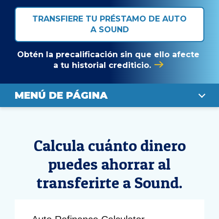
TRANSFIERE TU PRÉSTAMO DE AUTO
A SOUND
Obtén la precalificación sin que ello afecte
a tu historial crediticio.
MENÚ DE PÁGINA
CALCULAR
Calcula cuánto dinero
TASAS DE INTERES
puedes ahorrar al
PASOS PARA SOLICITAR
transferirte a Sound.
¡SOLICITA HOY MISMO!