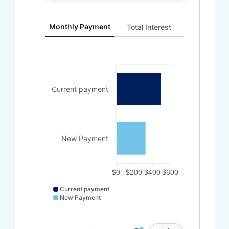
Monthly Payment updated. Bar chart showing Curren
Monthly Payment
Total Interest
Current payment
New Payment
$0
$200
$400
$600
Current payment
New Payment
Current payment data points: Current payment: 500.