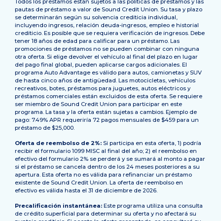
Todos los préstamos están sujetos a las políticas de préstamos y las
pautas de préstamo a valor de Sound Credit Union. Su tasa y plazo
se determinarán según su solvencia crediticia individual,
incluyendo ingresos, relación deuda-ingresos, empleo e historial
crediticio. Es posible que se requiera verificación de ingresos. Debe
tener 18 años de edad para calificar para un préstamo. Las
promociones de préstamos no se pueden combinar con ninguna
otra oferta. Si elige devolver el vehículo al final del plazo en lugar
del pago final global, pueden aplicarse cargos adicionales. El
programa Auto Advantage es válido para autos, camionetas y SUV
de hasta cinco años de antigüedad. Las motocicletas, vehículos
recreativos, botes, préstamos para juguetes, autos eléctricos y
préstamos comerciales están excluidos de esta oferta. Se requiere
ser miembro de Sound Credit Union para participar en este
programa. La tasa y la oferta están sujetas a cambios. Ejemplo de
pago: 7.49% APR requeriría 72 pagos mensuales de $459 para un
préstamo de $25,000.
Oferta de reembolso de 2%:
Si participa en esta oferta, 1) podría
recibir el formulario 1099 MISC al final del año; 2) el reembolso en
efectivo del formulario 2% se perderá y se sumará al monto a pagar
si el préstamo se cancela dentro de los 24 meses posteriores a su
apertura. Esta oferta no es válida para refinanciar un préstamo
existente de Sound Credit Union. La oferta de reembolso en
efectivo es válida hasta el 31 de diciembre de 2026.
Precalificación instantánea:
Este programa utiliza una consulta
de crédito superficial para determinar su oferta y no afectará su