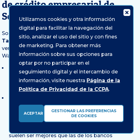
de crédito empresarial de
Sound Credit Union?
Utilizamos cookies y otra información
digital para facilitar la navegación del
Sound Credit Union
sitio, analizar el uso del sitio y con fines
Tarjetas de crédito empresariales
Ofrecen
de marketing. Para obtener más
ventajas distintivas para los empresarios de
información sobre sus opciones para
Washington:
optar por no participar en el
Sin cuotas anuales:
Todas las tarjetas de
seguimiento digital y el intercambio de
crédito empresariales de Sound tienen una
información, visite nuestra
Página de la
cuota anual de $0, lo que le ayuda a conservar
Política de Privacidad de la CCPA
.
más dinero en su negocio.
Tarifas competitivas
:
Como cooperativa de
crédito sin fines de lucro, Sound ofrece tasas de
GESTIONAR LAS PREFERENCIAS
interés anuales competitivas que van desde el
ACEPTAR
DE COOKIES
10,451% hasta el 22,451%, dependiendo de la
tarjeta y su historial crediticio. Estas tasas
suelen ser mejores que las de los bancos