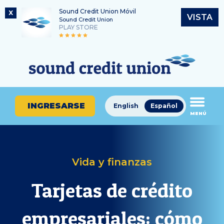
Sound Credit Union Móvil
X
VISTA
Sound Credit Union
PLAY STORE
Saltar
Ir
Número de ruta
al
al
¿En
325183220
contenido
inicio
qué
de
podemos
sesión
ayudarle
de
INGRESARSE
English
Español
a
MENÚ
banca
encontrar?
en
línea
Vida y finanzas
Tarjetas de crédito
empresariales: cómo