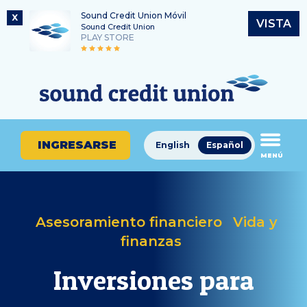
Sound Credit Union Móvil
X
VISTA
Sound Credit Union
PLAY STORE
Saltar
Ir
Número de ruta
al
al
¿En
325183220
contenido
inicio
qué
de
podemos
sesión
ayudarle
de
INGRESARSE
English
Español
a
MENÚ
banca
encontrar?
en
línea
Asesoramiento financiero
Vida y
finanzas
Inversiones para