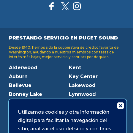
PRESTANDO SERVICIO EN PUGET SOUND
Desde 1940, hemos sido la cooperativa de crédito favorita de
Washington, ayudando a nuestros miembros con tasas de
interés más bajas, mejor servicio y sonrisas por doquier.
Alderwood
Kent
Auburn
Key Center
Bellevue
Lakewood
Bonney Lake
Lynnwood
Bothell
Mukilteo
Utilizamos cookies y otra información
Burien
Olympia
digital para facilitar la navegación del
Downtown Olympia
Pacific Ave
sitio, analizar el uso del sitio y con fines
Downtown Tacoma
Parkland